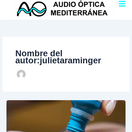
Ir
al
contenido
Nombre del
autor:julietaraminger