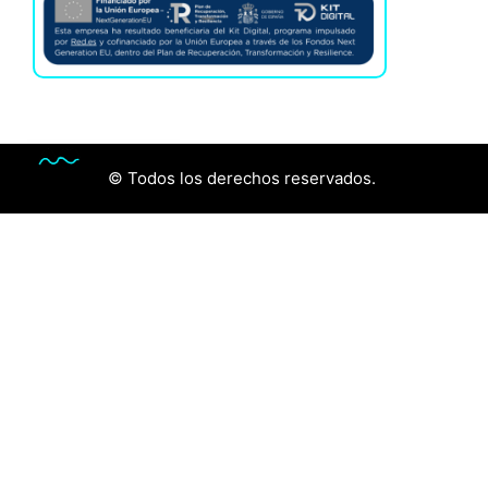
© Todos los derechos reservados.
Audiología
Óptica
Contactologia
Control de Miopía
Dislexia
Conócenos